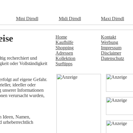
Mini Dirndl
Midi Dirndl
Maxi Dirndl
eise
Home
Kontakt
Kaufhilfe
Werbung
Shopping
Impressum
Adressen
Disclaimer
tig recherchiert und
Kollektion
Datenschutz
keit oder Vollständigkeit
Surftipps
folgt auf eigene Gefahr.
eller, ideeller oder
g unserer Informationen
onen verursacht wurden,
uch Ideen, Namen,
 urheberrechtlich