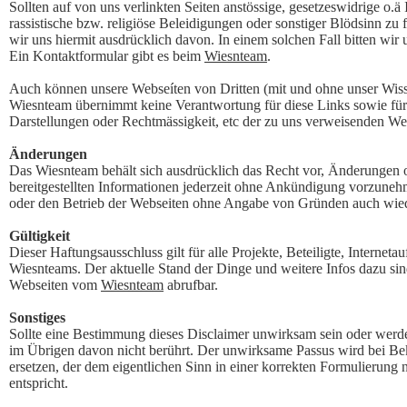
Sollten auf von uns verlinkten Seiten anstössige, gesetzeswidrige o.ä I
rassistische bzw. religiöse Beleidigungen oder sonstiger Blödsinn zu f
wir uns hiermit ausdrücklich davon. In einem solchen Fall bitten wir
Ein Kontaktformular gibt es beim
Wiesnteam
.
Auch können unsere Webseíten von Dritten (mit und ohne unser Wisse
Wiesnteam übernimmt keine Verantwortung für diese Links sowie für 
Darstellungen oder Rechtmässigkeit, etc der zu uns verweisenden We
Änderungen
Das Wiesnteam behält sich ausdrücklich das Recht vor, Änderungen
bereitgestellten Informationen jederzeit ohne Ankündigung vorzuneh
oder den Betrieb der Webseiten ohne Angabe von Gründen auch wiede
Gültigkeit
Dieser Haftungsausschluss gilt für alle Projekte, Beteiligte, Internetau
Wiesnteams. Der aktuelle Stand der Dinge und weitere Infos dazu sind
Webseiten vom
Wiesnteam
abrufbar.
Sonstiges
Sollte eine Bestimmung dieses Disclaimer unwirksam sein oder werde
im Übrigen davon nicht berührt. Der unwirksame Passus wird bei B
ersetzen, der dem eigentlichen Sinn in einer korrekten Formulierung
entspricht.