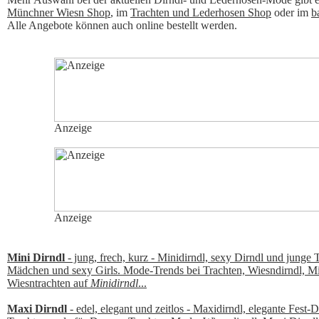
Münchner Wiesn Shop
, im
Trachten und Lederhosen Shop
oder im
b
Alle Angebote können auch online bestellt werden.
Anzeige
Anzeige
Mini Dirndl
- jung, frech, kurz - Minidirndl, sexy Dirndl und junge
Mädchen und sexy Girls. Mode-Trends bei Trachten, Wiesndirndl, Mi
Wiesntrachten auf
Minidirndl
...
Maxi Dirndl
- edel, elegant und zeitlos - Maxidirndl, elegante Fest-