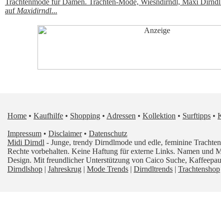
Trachtenmode für Damen. Trachten-Mode, Wiesndirndl, Maxi Dirndl 
auf
Maxidirndl
...
Home
•
Kaufhilfe
•
Shopping
•
Adressen
•
Kollektion
•
Surftipps
•
Impressum
•
Disclaimer
•
Datenschutz
Midi Dirndl
- Junge, trendy Dirndlmode und edle, feminine Tracht
Rechte vorbehalten. Keine Haftung für externe Links. Namen und 
Design. Mit freundlicher Unterstützung von Caico Suche, Kaffeep
Dirndlshop
|
Jahreskrug
|
Mode Trends
|
Dirndltrends
|
Trachtenshop